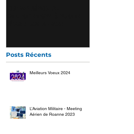
Meeting Aérien du
Florian Chavr
Cinquantenaire à Roanne
Président ICAR
dévoile son affiche
sur Brionnais 
Posts Récents
Meilleurs Voeux 2024
L’Aviation Militaire - Meeting
Aérien de Roanne 2023