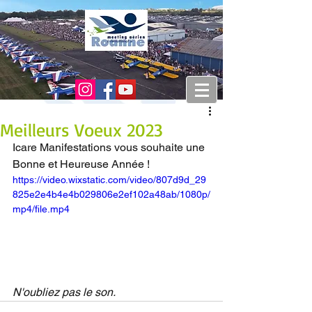
Meilleurs Voeux 2023
Icare Manifestations vous souhaite une 
Bonne et Heureuse Année ! 
https://video.wixstatic.com/video/807d9d_29
825e2e4b4e4b029806e2ef102a48ab/1080p/
mp4/file.mp4
N'oubliez pas le son.