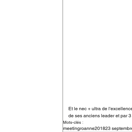
Et le nec + ultra de l'excellence
de ses anciens leader et par 
Mots-clés :
meeting
roanne
2018
23 septembr