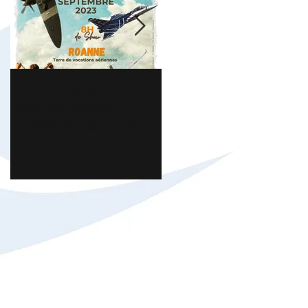
Meeting Aérien du
Florian Chavroche -
Cinquantenaire à
Président ICAR,
Roanne dévoile son
interview sur
affiche
Brionnais TV.