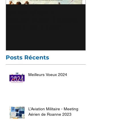
Meeting Aérien du
Florian Chavr
Cinquantenaire à Roanne
Président ICAR
dévoile son affiche
sur Brionnais 
Posts Récents
Meilleurs Voeux 2024
L’Aviation Militaire - Meeting
Aérien de Roanne 2023