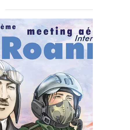
J-63 . 23 ème Meeting Aérien de
Roanne - 100 ans d'Aventure
Aérienne.
2 simulations de combats et d'attaques
aériennes avec effets pyrotechniques. La
Grande Guerre 14-18 Les "Ptérodactyls Flight"
font une...