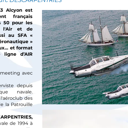
arc DESCARPENTRIES
33 Alcyon est
nt français
s 50 pour les
 l'Air et de
ussi au SFA «
éronautique »
aux… et format
 ligne d’AIR
 meeting avec
erviste depuis
que navale.
 l'aéroclub des
 la Patrouille
ARPENTRIES,
vale de 1994 à