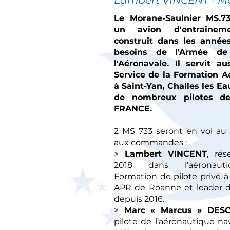
L
am
bert VINCENT -
M
Le Morane-Saulnier MS.7
un avion d'entraîneme
construit dans les année
besoins de l'Armée de
l'Aéronavale. Il servit a
Service de la Formation A
à Saint-Yan, Challes les E
de nombreux pilotes de
FRANCE.
2 MS 733 seront en vol au
aux commandes :
>
Lambert VINCENT
, rés
2018 dans l'aéronauti
Formation de pilote privé à
APR de Roanne et leader de
depuis 2016.
>
Marc « Marcus » DESC
pilote de l’aéronautique na