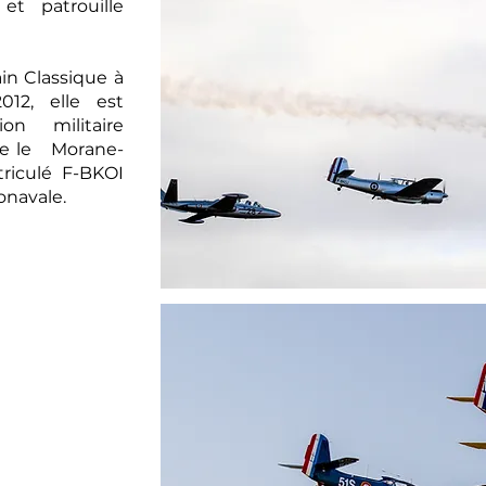
et patrouille
ain Classique à
12, elle est
ion militaire
ve le Morane-
riculé F-BKOI
onavale.