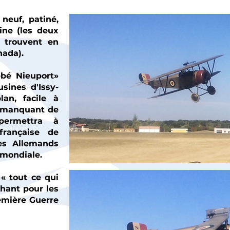
neuf, patiné,
gine (les deux
 trouvent en
nada).
ébé Nieuport»
sines d'Issy-
lan, facile à
r manquant de
permettra à
 française de
des Allemands
 mondiale.
« tout ce qui
chant pour les
emière Guerre