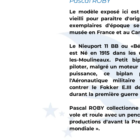
Pascal ROBY
Le modèle exposé ici est 
vieilli pour paraître d'ori
exemplaires d'époque se
musée en France et au Ca
Le Nieuport 11 BB ou «B
est Né en 1915 dans les u
les-Moulineaux. Petit bip
piloter, malgré un moteu
puissance, ce biplan 
l'Aéronautique militaire
contrer le Fokker E.III 
durant la première guerre
Pascal ROBY collectionne 
vole et roule avec un pen
productions d'avant la Pr
mondiale ».