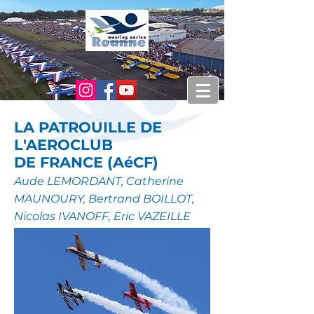
LA PATROUILLE DE
L'AEROCLUB
DE FRANCE (AéCF)
Aude LEMORDANT, Catherine
MAUNOURY, Bertrand BOILLOT,
Nicolas IVANOFF, Eric VAZEILLE