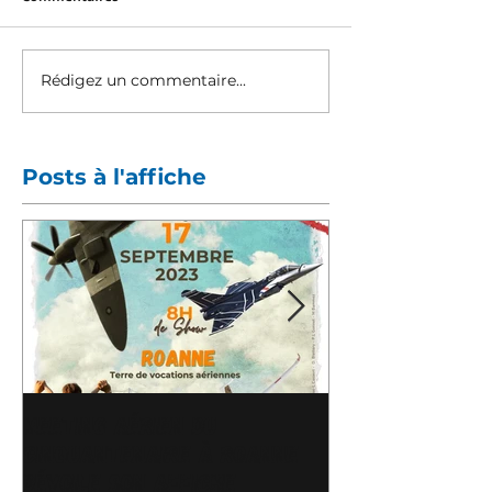
Rédigez un commentaire...
Posts à l'affiche
Meeting Aérien du
Florian Chavr
Cinquantenaire à Roanne
Président ICAR
dévoile son affiche
sur Brionnais 