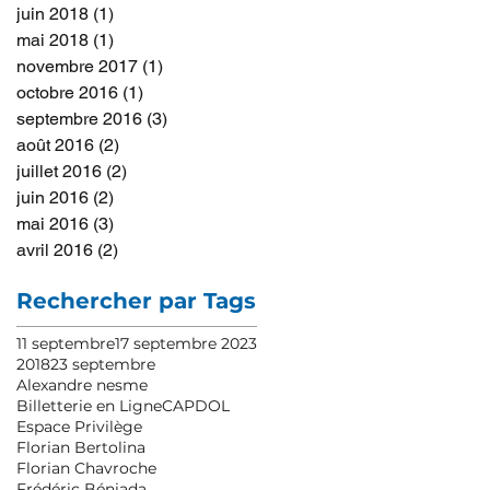
juin 2018
(1)
1 post
mai 2018
(1)
1 post
novembre 2017
(1)
1 post
octobre 2016
(1)
1 post
septembre 2016
(3)
3 posts
août 2016
(2)
2 posts
juillet 2016
(2)
2 posts
juin 2016
(2)
2 posts
mai 2016
(3)
3 posts
avril 2016
(2)
2 posts
Rechercher par Tags
11 septembre
17 septembre 2023
2018
23 septembre
Alexandre nesme
Billetterie en Ligne
CAPDOL
Espace Privilège
Florian Bertolina
Florian Chavroche
Frédéric Béniada