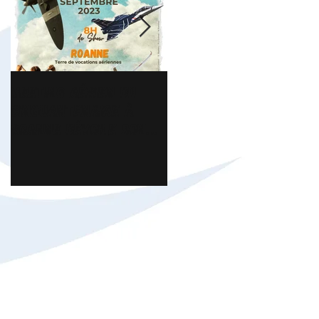
Meeting Aérien du
Florian Chavroche -
Cinquantenaire à
Président ICAR,
Roanne dévoile son
interview sur
affiche
Brionnais TV.