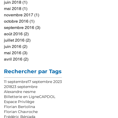
juin 2018
(1)
1 post
mai 2018
(1)
1 post
novembre 2017
(1)
1 post
octobre 2016
(1)
1 post
septembre 2016
(3)
3 posts
août 2016
(2)
2 posts
juillet 2016
(2)
2 posts
juin 2016
(2)
2 posts
mai 2016
(3)
3 posts
avril 2016
(2)
2 posts
Rechercher par Tags
11 septembre
17 septembre 2023
2018
23 septembre
Alexandre nesme
Billetterie en Ligne
CAPDOL
Espace Privilège
Florian Bertolina
Florian Chavroche
Frédéric Béniada