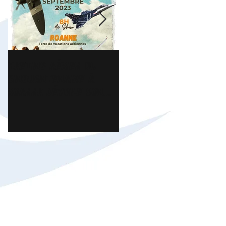
Meeting Aérien du
Florian Chavroche -
Cinquantenaire à
Président ICAR,
Roanne dévoile son
interview sur
affiche
Brionnais TV.