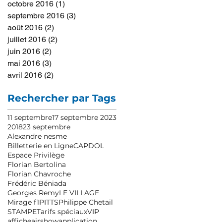
octobre 2016
(1)
1 post
septembre 2016
(3)
3 posts
août 2016
(2)
2 posts
juillet 2016
(2)
2 posts
juin 2016
(2)
2 posts
mai 2016
(3)
3 posts
avril 2016
(2)
2 posts
Rechercher par Tags
11 septembre
17 septembre 2023
2018
23 septembre
Alexandre nesme
Billetterie en Ligne
CAPDOL
Espace Privilège
Florian Bertolina
Florian Chavroche
Frédéric Béniada
Georges Remy
LE VILLAGE
Mirage f1
PITTS
Philippe Chetail
STAMPE
Tarifs spéciaux
VIP
affiche
airshow
application