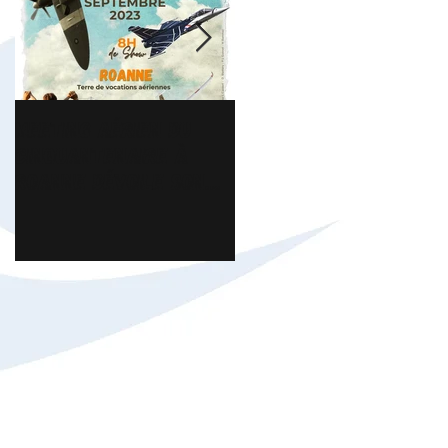
Meeting Aérien du
Florian Chavroche -
Cinquantenaire à
Président ICAR,
Roanne dévoile son
interview sur
affiche
Brionnais TV.