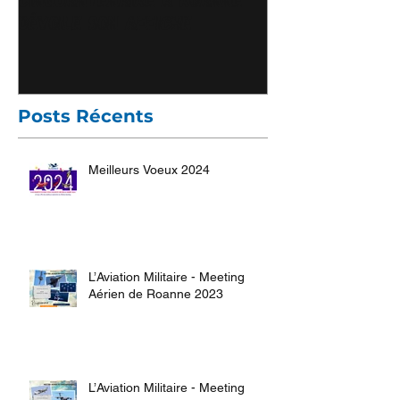
dévoile son affiche
sur Brionnais 
Posts Récents
Meilleurs Voeux 2024
L’Aviation Militaire - Meeting
Aérien de Roanne 2023
L’Aviation Militaire - Meeting