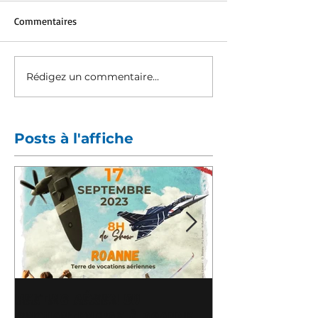
Commentaires
Rédigez un commentaire...
Posts à l'affiche
Meeting Aérien du
Florian Chavr
Cinquantenaire à Roanne
Président ICAR